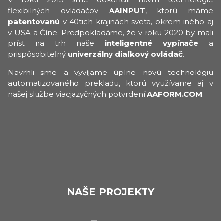
flexibilných ovládačov
AAINPUT
, ktorú máme
patentovanú
v 40tich krajinách sveta, okrem iného aj
v USA a Číne. Predpokladáme, že v roku 2020 by mali
prísť na trh naše
inteligentné vypínače
a
prispôsobiteľný
univerzálny diaľkový ovládač
.
Navrhli sme a vyvíjame úplne novú technológiu
automatizovaného prekladu, ktorú využívame aj v
našej službe viacjazyčných potvrdení
AAFORM.COM
.
NAŠE PROJEKTY