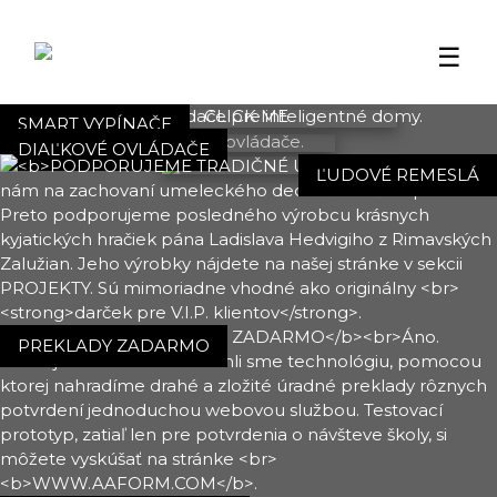
☰
CLICK ME
CLICK ME
SMART VYPÍNAČE
DIAĽKOVÉ OVLÁDAČE
ĽUDOVÉ REMESLÁ
PREKLADY ZADARMO