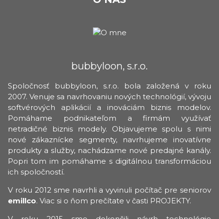
bubbyloon, s.r.o.
Spoločnosť bubbyloon, s.r.o. bola založená v roku
2007. Venuje sa navrhovaniu nových technológií, vývoju
softvérových aplikácií a inováciám biznis modelov.
Pomáhame podnikateľom a firmám využívať
netradičné biznis modely. Objavujeme spolu s nimi
nové zákaznícke segmenty, navrhujeme inovatívne
produkty a služby, nachádzame nové predajné kanály.
Popri tom im pomáhame s digitálnou transformáciou
ich spoločností.
V roku 2012 sme navrhli a vyvinuli počítač pre seniorov
emillco
. Viac si o ňom prečítate v časti PROJEKTY.
V roku 2015 sme dokončili návrh technológie